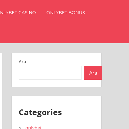
NLYBET CASINO
ONLYBET BONUS
Ara
Ara
Categories
onlybet