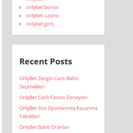
onlybet bonus
onlybet casino
onlybet giris
Recent Posts
OnlyBet Zengin Canlı Bahis
Seçenekleri
OnlyBet Canlı Casino Deneyimi
OnlyBet Slot Oyunlarında Kazanma
Taktikleri
OnlyBet Bahis Oranları